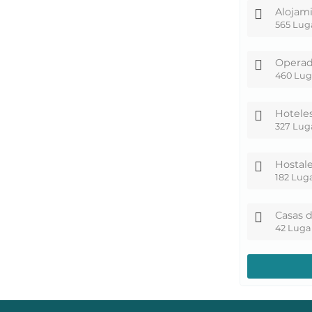
Alojam
565 Lug
Operad
460 Lug
Hotele
327 Lug
Hostal
182 Lug
Casas 
42 Luga