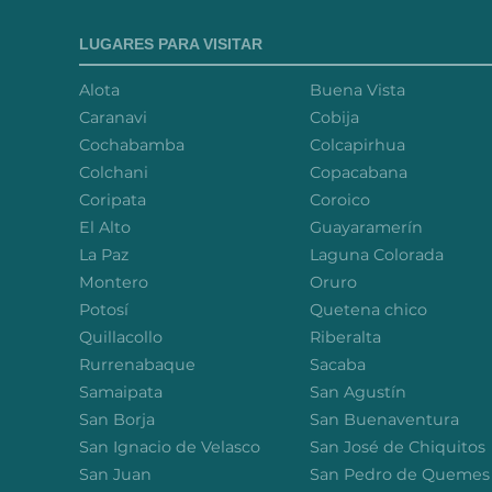
LUGARES PARA VISITAR
Alota
Buena Vista
Caranavi
Cobija
Cochabamba
Colcapirhua
Colchani
Copacabana
Coripata
Coroico
El Alto
Guayaramerín
La Paz
Laguna Colorada
Montero
Oruro
Potosí
Quetena chico
Quillacollo
Riberalta
Rurrenabaque
Sacaba
Samaipata
San Agustín
San Borja
San Buenaventura
San Ignacio de Velasco
San José de Chiquitos
San Juan
San Pedro de Quemes