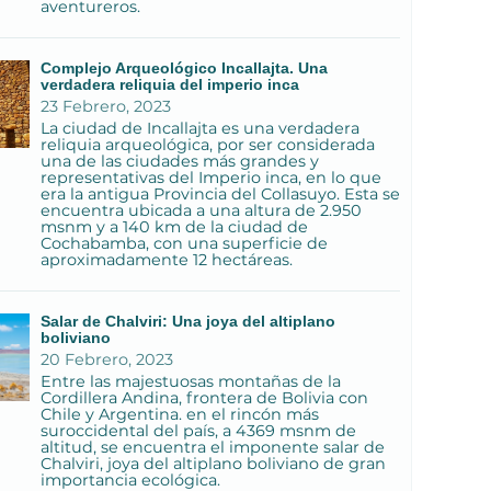
aventureros.
Complejo Arqueológico Incallajta. Una
verdadera reliquia del imperio inca
23 Febrero, 2023
La ciudad de Incallajta es una verdadera
reliquia arqueológica, por ser considerada
una de las ciudades más grandes y
representativas del Imperio inca, en lo que
era la antigua Provincia del Collasuyo. Esta se
encuentra ubicada a una altura de 2.950
msnm y a 140 km de la ciudad de
Cochabamba, con una superficie de
aproximadamente 12 hectáreas.
Salar de Chalviri: Una joya del altiplano
boliviano
20 Febrero, 2023
Entre las majestuosas montañas de la
Cordillera Andina, frontera de Bolivia con
Chile y Argentina. en el rincón más
suroccidental del país, a 4369 msnm de
altitud, se encuentra el imponente salar de
Chalviri, joya del altiplano boliviano de gran
importancia ecológica.