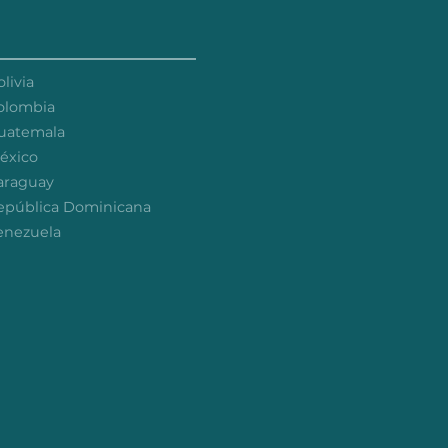
livia
olombia
uatemala
éxico
araguay
epública Dominicana
enezuela