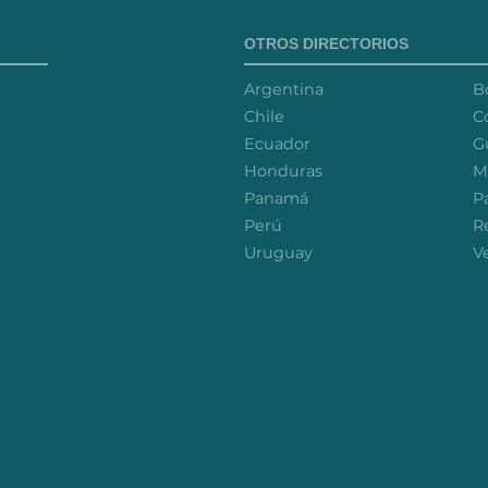
OTROS DIRECTORIOS
Argentina
Bo
Chile
C
Ecuador
G
Honduras
M
Panamá
P
Perú
R
Uruguay
V