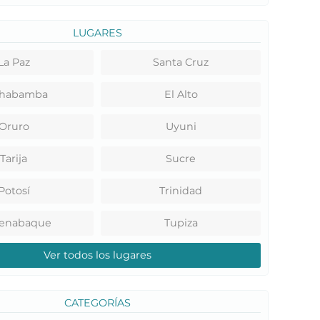
LUGARES
La Paz
Santa Cruz
habamba
El Alto
Oruro
Uyuni
Tarija
Sucre
Potosí
Trinidad
renabaque
Tupiza
Ver todos los lugares
CATEGORÍAS