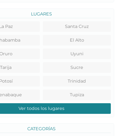
LUGARES
La Paz
Santa Cruz
habamba
El Alto
Oruro
Uyuni
Tarija
Sucre
Potosí
Trinidad
renabaque
Tupiza
Ver todos los lugares
CATEGORÍAS