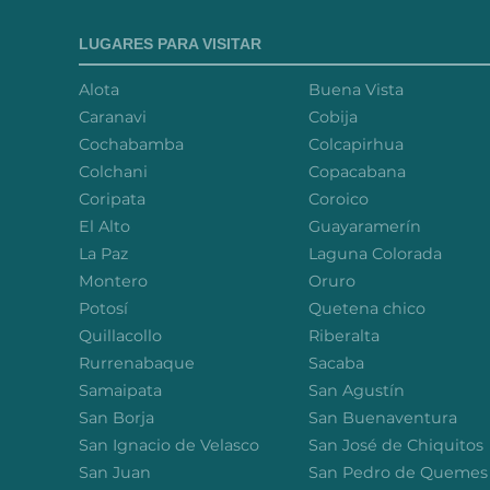
LUGARES PARA VISITAR
Alota
Buena Vista
Caranavi
Cobija
Cochabamba
Colcapirhua
Colchani
Copacabana
Coripata
Coroico
El Alto
Guayaramerín
La Paz
Laguna Colorada
Montero
Oruro
Potosí
Quetena chico
Quillacollo
Riberalta
Rurrenabaque
Sacaba
Samaipata
San Agustín
San Borja
San Buenaventura
San Ignacio de Velasco
San José de Chiquitos
San Juan
San Pedro de Quemes