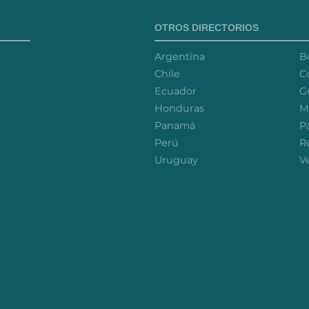
OTROS DIRECTORIOS
Argentina
Bo
Chile
C
Ecuador
G
Honduras
M
Panamá
P
Perú
R
Uruguay
V