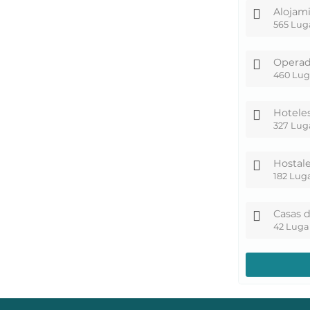
Alojam
565 Lug
Operad
460 Lug
Hotele
327 Lug
Hostal
182 Lug
Casas 
42 Luga