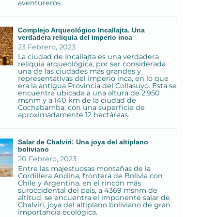
aventureros.
Complejo Arqueológico Incallajta. Una
verdadera reliquia del imperio inca
23 Febrero, 2023
La ciudad de Incallajta es una verdadera
reliquia arqueológica, por ser considerada
una de las ciudades más grandes y
representativas del Imperio inca, en lo que
era la antigua Provincia del Collasuyo. Esta se
encuentra ubicada a una altura de 2.950
msnm y a 140 km de la ciudad de
Cochabamba, con una superficie de
aproximadamente 12 hectáreas.
Salar de Chalviri: Una joya del altiplano
boliviano
20 Febrero, 2023
Entre las majestuosas montañas de la
Cordillera Andina, frontera de Bolivia con
Chile y Argentina. en el rincón más
suroccidental del país, a 4369 msnm de
altitud, se encuentra el imponente salar de
Chalviri, joya del altiplano boliviano de gran
importancia ecológica.