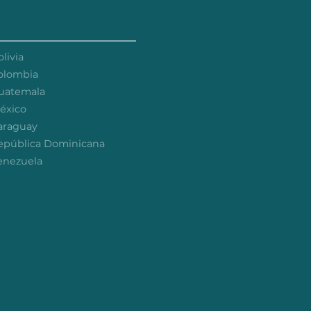
livia
olombia
uatemala
éxico
araguay
epública Dominicana
enezuela